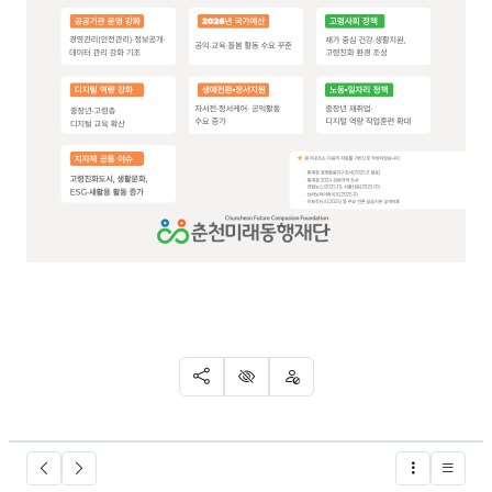
SNS 공유
신고
차단
글버튼