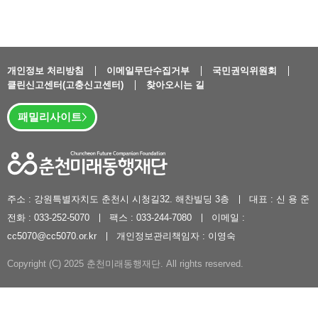
개인정보 처리방침
이메일무단수집거부
국민권익위원회
클린신고센터(고충신고센터)
찾아오시는 길
패밀리사이트
주소 : 강원특별자치도 춘천시 시청길32. 해찬빌딩 3층
대표 : 신 용 준
전화 : 033-252-5070
팩스 : 033-244-7080
이메일 :
cc5070@cc5070.or.kr
개인정보관리책임자 : 이영숙
Copyright (C) 2025 춘천미래동행재단. All rights reserved.