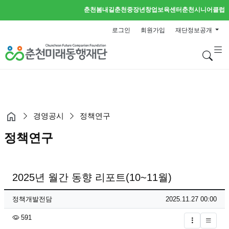
춘천봄내길
춘천중장년창업보육센터
춘천시니어클럽
로그인
회원가입
재단정보공개
검
경영공시
정책연구
정책연구
2025년 월간 동향 리포트(10~11월)
페이지 정보
작성자
작성일
정책개발전담
2025.11.27 00:00
조회
591