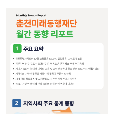
글버튼
본문