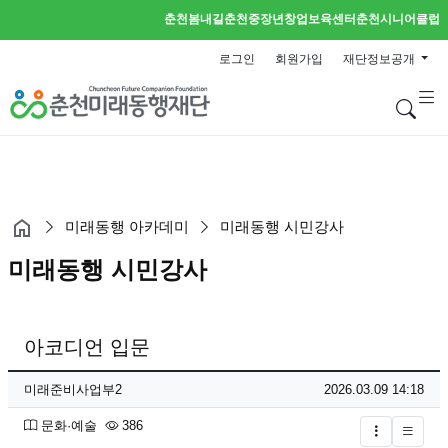
춘천봄내길
춘천중장년창업보육센터
춘천시니어클럽
로그인
회원가입
재단정보공개
검
미래동행 아카데미
미래동행 시민강사
미래동행 시민강사
아코디언 입문
페이지 정보
작성자
작성일
미래준비사업부2
2026.03.09 14:18
분류
조회
문화·예술
386