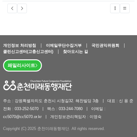
글버튼
개인정보 처리방침
이메일무단수집거부
국민권익위원회
클린신고센터(고충신고센터)
찾아오시는 길
패밀리사이트
주소 : 강원특별자치도 춘천시 시청길32. 해찬빌딩 3층
대표 : 신 용 준
전화 : 033-252-5070
팩스 : 033-244-7080
이메일 :
cc5070@cc5070.or.kr
개인정보관리책임자 : 이영숙
Copyright (C) 2025 춘천미래동행재단. All rights reserved.