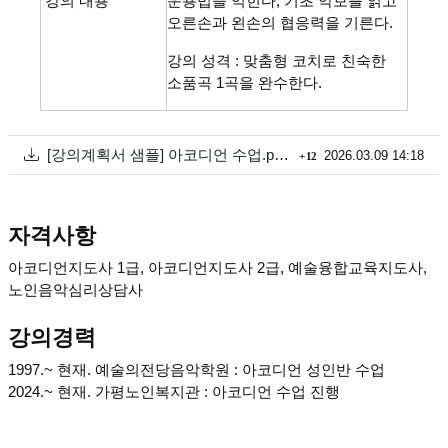
강의 내용
운용법을 익힌다, 기초 악보를 읽고
오른손과 왼손의 협응력을 기른다.
강의 성격 : 맞춤형 코치로 친숙한
소품곡 1곡을 완수한다.
첨부
파일크기
회 다운로드
[강의계획서 샘플] 아코디언 수업.pdf
등록일
2026.03.09 14:18
(46.2K)
12
자격사항
아코디언지도사 1급, 아코디언지도사 2급, 예술융합교육지도사,
노인음악심리상담사
강의경력
1997.~ 현재. 예술의전당음악학원 : 아코디언 성인반 수업
2024.~ 현재. 가평노인복지관 : 아코디언 수업 진행