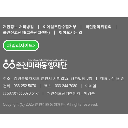
개인정보 처리방침
이메일무단수집거부
국민권익위원회
클린신고센터(고충신고센터)
찾아오시는 길
패밀리사이트
주소 : 강원특별자치도 춘천시 시청길32. 해찬빌딩 3층
대표 : 신 용 준
전화 : 033-252-5070
팩스 : 033-244-7080
이메일 :
cc5070@cc5070.or.kr
개인정보관리책임자 : 이영숙
Copyright (C) 2025 춘천미래동행재단. All rights reserved.