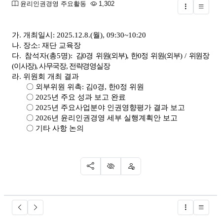
분류
조회
윤리인권경영 주요활동
1,302
글버튼
본문
가. 개최일시: 2025.12.8.(월), 09:30~10:20
나. 장소: 재단 교육장
다. 참석자(총5명):
김0경 위원(외부), 한0정 위원(외부) / 위원장
(이사장), 사무국장, 전략경영실장
라. 위원회 개최 결과
〇 외부위원 위촉: 김0경, 한0정 위원
〇 2025년 주요 성과 보고 완료
〇 2025년 주요사업분야 인권영향평가 결과 보고
〇 2026년 윤리인권경영 세부 실행계획안 보고
〇 기타 사항 논의
SNS 공유
신고
차단
글버튼