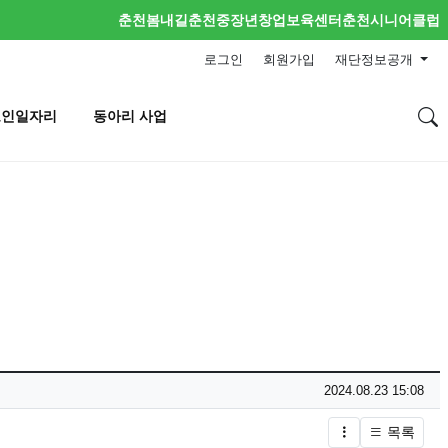
춘천봄내길
춘천중장년창업보육센터
춘천시니어클럽
로그인
회원가입
재단정보공개
노인일자리
동아리 사업
작성일
2024.08.23 15:08
목록