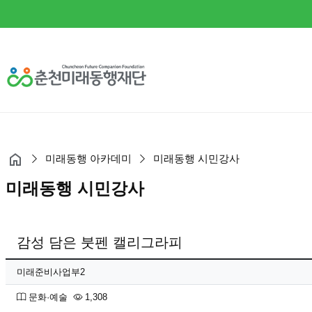
미래동행 아카데미
미래동행 시민강사
미래동행 시민강사
감성 담은 붓펜 캘리그라피
페이지 정보
작성자
미래준비사업부2
분류
조회
문화·예술
1,308