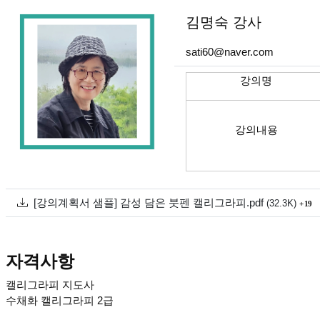
본문
김명숙
강사
sati60@naver.com
강의명
강의내용
첨부
파일크기
[강의계획서 샘플] 감성 담은 붓펜 캘리그라피.pdf
(32.3K)
19
자격사항
캘리그라피 지도사
수채화 캘리그라피 2급