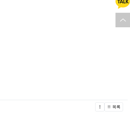
카카오
채널
목록
글버튼