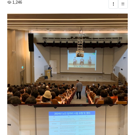
조회
1,246
글버튼
본문