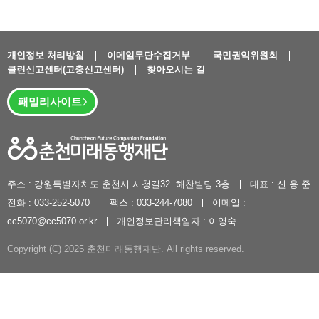
개인정보 처리방침
이메일무단수집거부
국민권익위원회
클린신고센터(고충신고센터)
찾아오시는 길
패밀리사이트
주소 : 강원특별자치도 춘천시 시청길32. 해찬빌딩 3층
대표 : 신 용 준
전화 : 033-252-5070
팩스 : 033-244-7080
이메일 :
cc5070@cc5070.or.kr
개인정보관리책임자 : 이영숙
Copyright (C) 2025 춘천미래동행재단. All rights reserved.