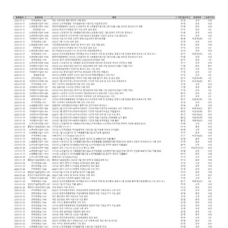
글버튼
본문