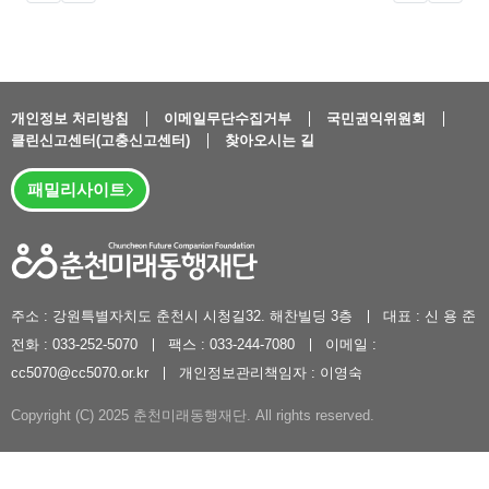
글버튼
개인정보 처리방침
이메일무단수집거부
국민권익위원회
클린신고센터(고충신고센터)
찾아오시는 길
패밀리사이트
주소 : 강원특별자치도 춘천시 시청길32. 해찬빌딩 3층
대표 : 신 용 준
전화 : 033-252-5070
팩스 : 033-244-7080
이메일 :
cc5070@cc5070.or.kr
개인정보관리책임자 : 이영숙
Copyright (C) 2025 춘천미래동행재단. All rights reserved.