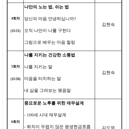
나만의 노는 법
,
쉬는 법
당신의 마음 안녕하십니까
?
4
회차
김현숙
오직 나만이 나를 구한다
(11/21)
그림으로 배우는 마음 힐링
나를 지키는 건강한 소통법
나를 지키는 말
5
회차
김현숙
마음을 터치하는 말
(11/26)
내 삶을 그려보는 맺음말
풍요로운 노후를 위한 재무설계
- 100
세 시대 재무설계
6
회차
-
퇴직이 두렵지 않은 평생현금흐름
김도영