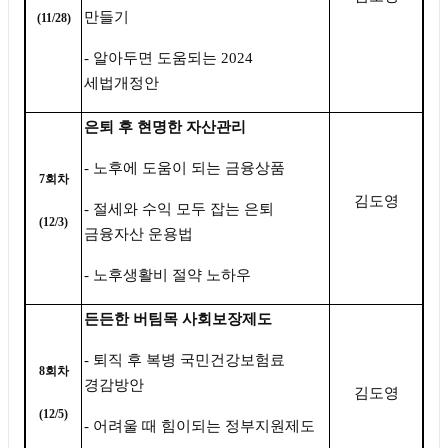
만들기
(11/28)
-
알아두면 도움되는
2024
세법개정안
은퇴 후 현명한 자산관리
-
노후에 도움이 되는 금융상품
7
회차
김도영
-
절세와 수익 모두 잡는 은퇴
(12/3)
금융자산 운용법
-
노후생활비 절약 노하우
든든한 버팀목 사회보장제도
-
퇴직 후 복병 국민건강보험료
8
회차
경감방안
김도영
(12/5)
-
어려울 때 힘이되는 정부지원제도