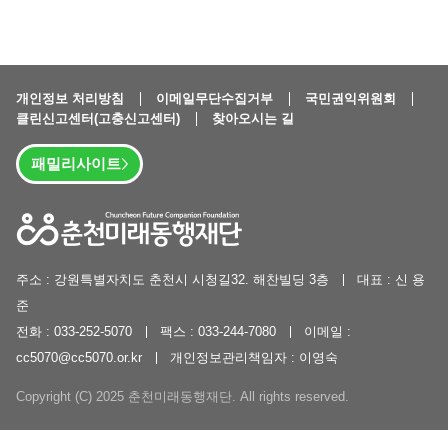
개인정보 처리방침
이메일무단수집거부
국민권익위원회
클린신고센터(고충신고센터)
찾아오시는 길
패밀리사이트
주소 : 강원특별자치도 춘천시 시청길32. 해찬빌딩 3층
대표 : 신 용
준
전화 : 033-252-5070
팩스 : 033-244-7080
이메일 :
cc5070@cc5070.or.kr
개인정보관리책임자 : 이영숙
Copyright (C) 2025 춘천미래동행재단. All rights reserved.