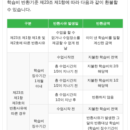
학습비 반환기준 제23조 제1항에 따라 다음과 같이 환불할
수 있습니다.
구분
반환사유 발생일
반환금액
수업을 할 수
제23조 제1항 제1호 및
없거나 수업장소를
이미 낸 학습비를 일할
제2호에 따른 반환사유
제공할 수 없게 된
계산한 금액
날
수업시작전
지불한 학습비 전액
총 수업시간의
지불한 학습비의 2/3
학습비
1/3이 지나기 전
해당액
징수기간
총 수업시간의
지불한 학습비의 1/2
1개월
1/2이 지나기 전
해당액
이내
제23조
총 수업시간의
반환하지 않음
제1항
1/2이 지난 후
제3호의
반환사유에
수업시작 전
지불한 학습비 전액
따른 경우
반환사유가 발생한 그
학습비
달의 반환대상 학습비
징수기간
(학습비 징수기간이