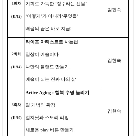
기회로 가득한
‘
장수라는 선물
’
1
회차
김현숙
‘
어떻게
’
가 아니라
‘
무엇을
’
(11/12)
배움의 끝은 바로 지금
!
라이프 아티스트로 사는법
일상이 예술이다
2
회차
김현숙
나만의 블랜드 만들기
(11/14)
예술이 되는 진짜 나의 삶
Active Aging :
행복 수명 늘리기
일 개념의 확장
3
회차
김현숙
컬쳐핏과 스토리 리빙
(11/19)
새로운
play
버튼 만들기