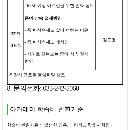
- 65
세 이상 어르신을 위한 알짜 정보
증여
·
상속 절세방안
-
증여
·
상속제도 알아야 하는 이유
9
회차
김도영
-
증여
·
상속제도 개정안
(12/10)
-
사례로 살펴보는 증여
·
상속 절세
방안
※
강사 프로필 붙임파일 참조
8.
문
의전화: 033-242-5060
아카데미 학습비 반환기준
학습비 반환사유가 발생한 경우, 「평생교육법 시행령」