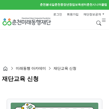
춘천봄내길
춘천중장년창업보육센터
춘천시니어클럽
로그인
회원가입
재단정보공개
검
미래동행 아카데미
재단교육 신청
재단교육 신청