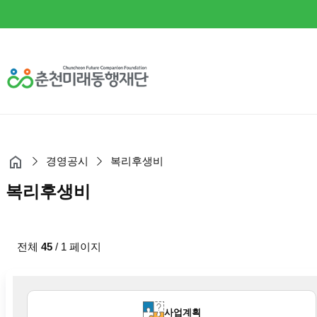
경영공시
복리후생비
복리후생비
전체
45
/ 1 페이지
현재 분류
사업계획