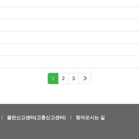
페이지 현재
마지막 페이지/span>
1
2
3
클린신고센터(고충신고센터)
찾아오시는 길