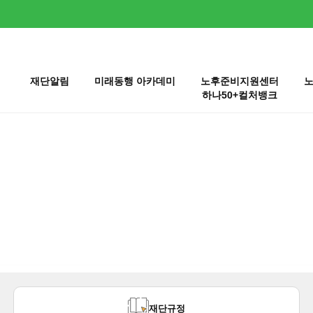
재단알림
미래동행 아카데미
노후준비지원센터
하나50+컬처뱅크
현재 분류
재단규정