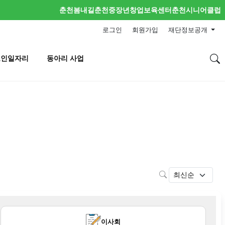
춘천봄내길
춘천중장년창업보육센터
춘천시니어클럽
로그인
회원가입
재단정보공개
노인일자리
동아리 사업
검색
현재 분류
이사회