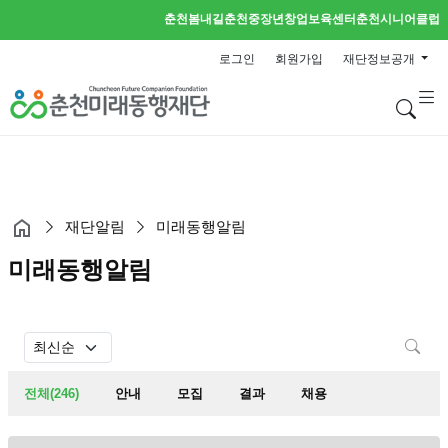
춘천봄내길
춘천중장년창업보육센터
춘천시니어클럽
로그인
회원가입
재단정보공개
검
재단알림
미래동행알림
미래동행알림
검
전체(246)
안내
모집
결과
채용