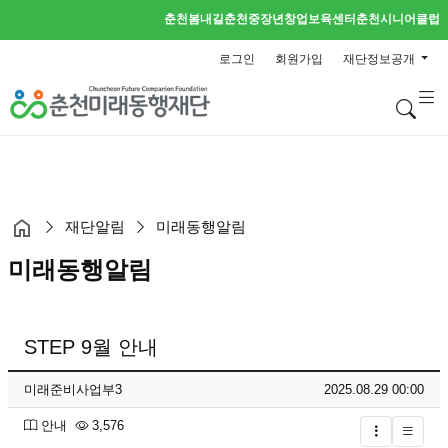
춘천봄내길
춘천중장년창업보육센터
춘천시니어클럽
로그인
회원가입
재단정보공개
검
재단알림
미래동행알림
미래동행알림
STEP 9월 안내
페이지 정보
작성자
작성일
미래준비사업부3
2025.08.29 00:00
분류
조회
안내
3,576