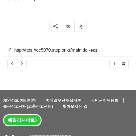
SNS 공유
신고
차단
링크
회 연결
http://ttps://cc5070.step.or.kr/main.do
1672
글버튼
개인정보 처리방침
이메일무단수집거부
국민권익위원회
클린신고센터(고충신고센터)
찾아오시는 길
패밀리사이트